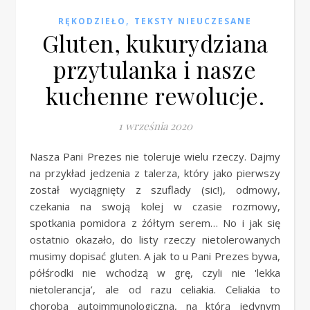
,
RĘKODZIEŁO
TEKSTY NIEUCZESANE
Gluten, kukurydziana
przytulanka i nasze
kuchenne rewolucje.
1 września 2020
Nasza Pani Prezes nie toleruje wielu rzeczy. Dajmy
na przykład jedzenia z talerza, który jako pierwszy
został wyciągnięty z szuflady (sic!), odmowy,
czekania na swoją kolej w czasie rozmowy,
spotkania pomidora z żółtym serem… No i jak się
ostatnio okazało, do listy rzeczy nietolerowanych
musimy dopisać gluten. A jak to u Pani Prezes bywa,
półśrodki nie wchodzą w grę, czyli nie 'lekka
nietolerancja’, ale od razu celiakia. Celiakia to
choroba autoimmunologiczna, na którą jedynym