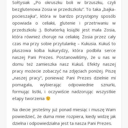
Sołtysiak „Po okruszku boli w brzuszku, czyli
bezglutenowa Zosia w przedszkolu”. To taka „bajka-
pocieszajka”, która w bardzo przystępny sposób
opowiada o celiakii, glutenie i przetrwaniu w
przedszkolu ;). Bohaterką książki jest mała Zosia,
która również choruje na celiakię. Zosia przez cały
czas ma przy sobie przytulankę – Kukusia. Kukuś to
pluszowa kolba kukurydzy, która podbiła serce
naszej Pani Prezes. Postanowiliśmy, że u nas w
domu też zamieszka nasz Kukuś. Efekty naszej
pracy możecie zobaczyć na zdjęciach poniżej. Piszę
„naszej pracy”, ponieważ Pani Prezes dzielnie mi
pomagała, wybierając odpowiednie sznurki,
formując listki, i oczywiście nadzorując wszystkie
etapy tworzenia
Na diecie jesteśmy już ponad miesiąc i muszę Wam
powiedzieć, że duma mnie rozpiera, kiedy widzę jak
dzielna i odpowiedzialna jest ta nasza Pani Prezes.