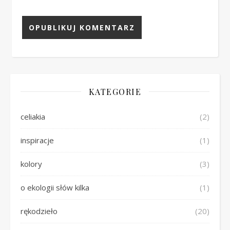
KATEGORIE
celiakia
(2)
inspiracje
(1)
kolory
(3)
o ekologii słów kilka
(1)
rękodzieło
(20)