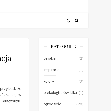
KATEGORIE
acja
celiakia
(2)
inspiracje
(1)
kolory
(3)
przykład, że
o ekologii słów kilka
(1)
ończą się w
intensywnym
rękodzieło
(20)