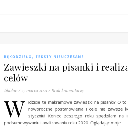
,
RĘKODZIEŁO
TEKSTY NIEUCZESANE
Zawieszki na pisanki i realiz
celów
tiliblue
/
27 marca 2021
/
Brak komentarzy
W
idzicie te makramowe zawieszki na pisanki? O to 
noworoczne postanowienia i cele nie zawsze k
styczniu! Koniec zeszłego roku spędziłam na 
podsumowywaniu i analizowaniu roku 2020. Oglądając moje…