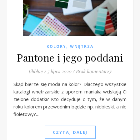
,
KOLORY
WNĘTRZA
Pantone i jego poddani
tiliblue
/
5 lipca 2020
/
Brak komentarzy
Skąd bierze się moda na kolor? Dlaczego wszystkie
katalogi wnętrzarskie z uporem maniaka wciskają Ci
zielone dodatki? Kto decyduje o tym, że w danym
roku kolorem przewodnim będzie np. niebieski, a nie
fioletowy?…
CZYTAJ DALEJ