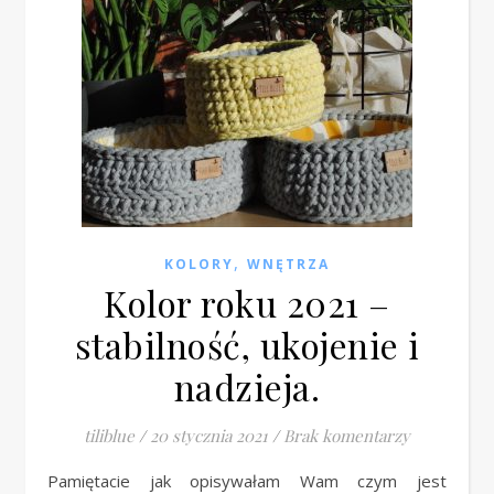
,
KOLORY
WNĘTRZA
Kolor roku 2021 –
stabilność, ukojenie i
nadzieja.
tiliblue
/
20 stycznia 2021
/
Brak komentarzy
Pamiętacie jak opisywałam Wam czym jest