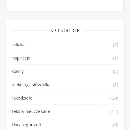
KATEGORIE
celiakia
(2)
inspiracje
(1)
kolory
(3)
o ekologii słów kilka
(1)
rękodzieło
(20)
teksty nieuczesane
(14)
Uncategorized
(6)