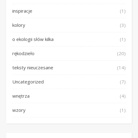
inspiracje
(1)
kolory
(3)
o ekologii słów kilka
(1)
rękodzieło
(20)
teksty nieuczesane
(14)
Uncategorized
(7)
wnętrza
(4)
wzory
(1)