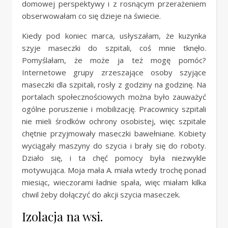
domowej perspektywy i z rosnącym przerażeniem
obserwowałam co się dzieje na świecie.
Kiedy pod koniec marca, usłyszałam, że kuzynka
szyje maseczki do szpitali, coś mnie tknęło.
Pomyślałam, że może ja też mogę pomóc?
Internetowe grupy zrzeszające osoby szyjące
maseczki dla szpitali, rosły z godziny na godzinę. Na
portalach społecznościowych można było zauważyć
ogólne poruszenie i mobilizację. Pracownicy szpitali
nie mieli środków ochrony osobistej, więc szpitale
chętnie przyjmowały maseczki bawełniane. Kobiety
wyciągały maszyny do szycia i brały się do roboty.
Działo się, i ta chęć pomocy była niezwykle
motywująca. Moja mała A. miała wtedy trochę ponad
miesiąc, wieczorami ładnie spała, więc miałam kilka
chwil żeby dołączyć do akcji szycia maseczek.
Izolacja na wsi.