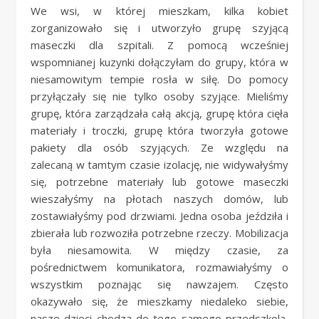
We wsi, w której mieszkam, kilka kobiet
zorganizowało się i utworzyło grupę szyjącą
maseczki dla szpitali. Z pomocą wcześniej
wspomnianej kuzynki dołączyłam do grupy, która w
niesamowitym tempie rosła w siłę. Do pomocy
przyłączały się nie tylko osoby szyjące. Mieliśmy
grupę, która zarządzała całą akcją, grupę która cięła
materiały i troczki, grupę która tworzyła gotowe
pakiety dla osób szyjących. Ze względu na
zalecaną w tamtym czasie izolację, nie widywałyśmy
się, potrzebne materiały lub gotowe maseczki
wieszałyśmy na płotach naszych domów, lub
zostawiałyśmy pod drzwiami. Jedna osoba jeździła i
zbierała lub rozwoziła potrzebne rzeczy. Mobilizacja
była niesamowita. W między czasie, za
pośrednictwem komunikatora, rozmawiałyśmy o
wszystkim poznając się nawzajem. Często
okazywało się, że mieszkamy niedaleko siebie,
nasze dzieci chodzą do tego samego przedszkola,