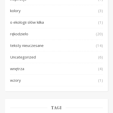
kolory
(3)
o ekologii słów kilka
(1)
rękodzieło
(20)
teksty nieuczesane
(14)
Uncategorized
(6)
wnętrza
(4)
wzory
(1)
TAGI