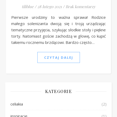
tiliblue
/
28 lutego 2021
/
Brak komentarzy
Pierwsze urodziny to ważna sprawa! Rodzice
małego solenizanta dwoją się i troją urządzając
tematyczne przyjęcia, szykując słodkie stoły i piękne
torty. Natomiast goście zachodzą w głowę, co kupić
takiemu rocznemu brzdącowi. Bardzo często…
CZYTAJ DALEJ
KATEGORIE
celiakia
(2)
inspiracje
(1)